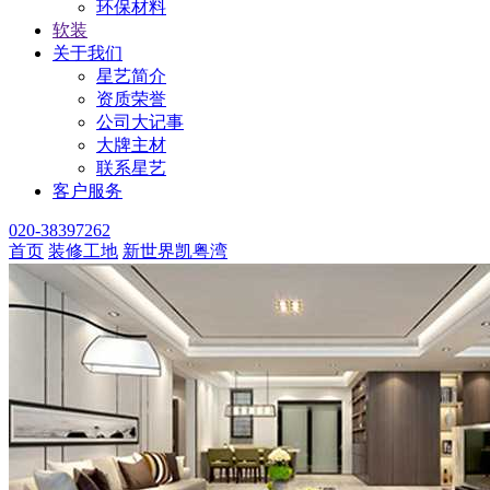
环保材料
软装
关于我们
星艺简介
资质荣誉
公司大记事
大牌主材
联系星艺
客户服务
020-38397262
首页
装修工地
新世界凯粤湾